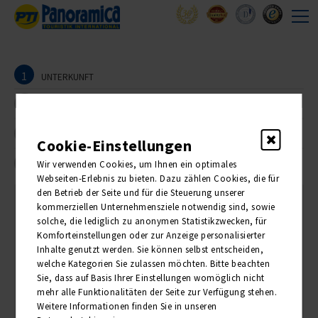
1
UNTERKUNFT
2
REISEANMELDER
3
TEILNEHMER
Cookie-Einstellungen
4
Wir verwenden Cookies, um Ihnen ein optimales
BUCHUNG
Webseiten-Erlebnis zu bieten. Dazu zählen Cookies, die für
den Betrieb der Seite und für die Steuerung unserer
kommerziellen Unternehmensziele notwendig sind, sowie
1. Unterkunft
solche, die lediglich zu anonymen Statistikzwecken, für
Komforteinstellungen oder zur Anzeige personalisierter
Inhalte genutzt werden. Sie können selbst entscheiden,
Bitte wählen Sie die Anzahl der gewünschten Zimmer:
welche Kategorien Sie zulassen möchten. Bitte beachten
Sie, dass auf Basis Ihrer Einstellungen womöglich nicht
ANZAHL
PREIS PRO PERSON
mehr alle Funktionalitäten der Seite zur Verfügung stehen.
Weitere Informationen finden Sie in unseren