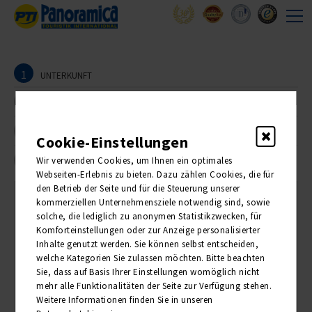
1
UNTERKUNFT
2
REISEANMELDER
3
TEILNEHMER
Cookie-Einstellungen
4
Wir verwenden Cookies, um Ihnen ein optimales
BUCHUNG
Webseiten-Erlebnis zu bieten. Dazu zählen Cookies, die für
den Betrieb der Seite und für die Steuerung unserer
kommerziellen Unternehmensziele notwendig sind, sowie
1. Unterkunft
solche, die lediglich zu anonymen Statistikzwecken, für
Komforteinstellungen oder zur Anzeige personalisierter
Inhalte genutzt werden. Sie können selbst entscheiden,
welche Kategorien Sie zulassen möchten. Bitte beachten
Bitte wählen Sie die Anzahl der gewünschten Zimmer:
Sie, dass auf Basis Ihrer Einstellungen womöglich nicht
mehr alle Funktionalitäten der Seite zur Verfügung stehen.
ANZAHL
PREIS PRO PERSON
Weitere Informationen finden Sie in unseren