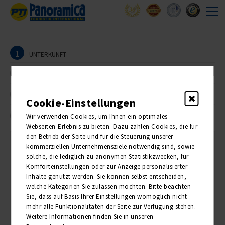
1
UNTERKUNFT
2
REISEANMELDER
3
TEILNEHMER
Cookie-Einstellungen
4
Wir verwenden Cookies, um Ihnen ein optimales
BUCHUNG
Webseiten-Erlebnis zu bieten. Dazu zählen Cookies, die für
den Betrieb der Seite und für die Steuerung unserer
kommerziellen Unternehmensziele notwendig sind, sowie
1. Unterkunft
solche, die lediglich zu anonymen Statistikzwecken, für
Komforteinstellungen oder zur Anzeige personalisierter
Inhalte genutzt werden. Sie können selbst entscheiden,
Bitte wählen Sie die Anzahl der gewünschten Zimmer:
welche Kategorien Sie zulassen möchten. Bitte beachten
Sie, dass auf Basis Ihrer Einstellungen womöglich nicht
ANZAHL
PREIS PRO PERSON
mehr alle Funktionalitäten der Seite zur Verfügung stehen.
Weitere Informationen finden Sie in unseren