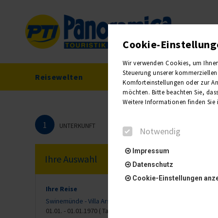
Cookie-Einstellun
Wir verwenden Cookies, um Ihnen e
Steuerung unserer kommerziellen 
Reisewelten
Reisekalender
Komforteinstellungen oder zur Anz
möchten. Bitte beachten Sie, dass
Weitere Informationen finden Sie
1
UNTERKUNFT
Notwendig
Impressum
Ihre Auswahl
Datenschutz
Cookie-Einstellungen anz
Ihre Reise
Swinemünde - Villa Arstone
01.01. - 01.01.1970 ( Tag)
Notwendig