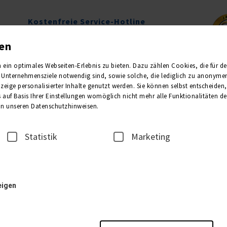
Kostenfreie Service-Hotline
0800 1013011
gen
Mo.-Fr. 09.00-16.00 Uhr
in optimales Webseiten-Erlebnis zu bieten. Dazu zählen Cookies, die für den 
Unternehmensziele notwendig sind, sowie solche, die lediglich zu anonymen 
Newsletter
Kataloge
eige personalisierter Inhalte genutzt werden. Sie können selbst entscheiden
 auf Basis Ihrer Einstellungen womöglich nicht mehr alle Funktionalitäten de
 in unseren Datenschutzhinweisen.
2
3
REISEANMELDER
TEILNE
Statistik
Marketing
1. Unterkunft
eigen
Bitte wählen Sie die Anzahl der gewünschten Zimmer: