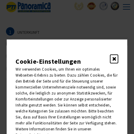
1
UNTERKUNFT
2
REISEANMELDER
3
TEILNEHMER
Cookie-Einstellungen
4
Wir verwenden Cookies, um Ihnen ein optimales
BUCHUNG
Webseiten-Erlebnis zu bieten. Dazu zählen Cookies, die für
den Betrieb der Seite und für die Steuerung unserer
kommerziellen Unternehmensziele notwendig sind, sowie
1. Unterkunft
solche, die lediglich zu anonymen Statistikzwecken, für
Komforteinstellungen oder zur Anzeige personalisierter
Inhalte genutzt werden. Sie können selbst entscheiden,
Bitte wählen Sie die Anzahl der gewünschten Zimmer:
welche Kategorien Sie zulassen möchten. Bitte beachten
Sie, dass auf Basis Ihrer Einstellungen womöglich nicht
ANZAHL
PREIS PRO PERSON
mehr alle Funktionalitäten der Seite zur Verfügung stehen.
Weitere Informationen finden Sie in unseren