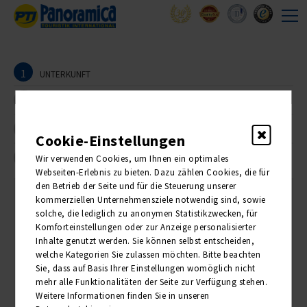
1
UNTERKUNFT
2
REISEANMELDER
3
TEILNEHMER
Cookie-Einstellungen
4
Wir verwenden Cookies, um Ihnen ein optimales
BUCHUNG
Webseiten-Erlebnis zu bieten. Dazu zählen Cookies, die für
den Betrieb der Seite und für die Steuerung unserer
kommerziellen Unternehmensziele notwendig sind, sowie
1. Unterkunft
solche, die lediglich zu anonymen Statistikzwecken, für
Komforteinstellungen oder zur Anzeige personalisierter
Inhalte genutzt werden. Sie können selbst entscheiden,
Bitte wählen Sie die Anzahl der gewünschten Zimmer:
welche Kategorien Sie zulassen möchten. Bitte beachten
Sie, dass auf Basis Ihrer Einstellungen womöglich nicht
ANZAHL
PREIS PRO PERSON
mehr alle Funktionalitäten der Seite zur Verfügung stehen.
Weitere Informationen finden Sie in unseren