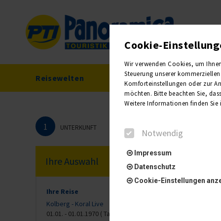
Cookie-Einstellun
Wir verwenden Cookies, um Ihnen e
Steuerung unserer kommerziellen 
Reisewelten
Reisekalender
Komforteinstellungen oder zur Anz
möchten. Bitte beachten Sie, dass
Weitere Informationen finden Sie
1
UNTERKUNFT
Notwendig
Impressum
Ihre Auswahl
Datenschutz
Cookie-Einstellungen anz
Ihre Reise
Kolberg - Koral Live
01.01. - 01.01.1970 ( Tag)
Notwendig