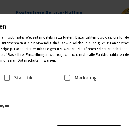
Kostenfreie Service-Hotline
0800 1013011
gen
Mo.-Fr. 09.00-16.00 Uhr
in optimales Webseiten-Erlebnis zu bieten. Dazu zählen Cookies, die für den 
Unternehmensziele notwendig sind, sowie solche, die lediglich zu anonymen 
Newsletter
Kataloge
eige personalisierter Inhalte genutzt werden. Sie können selbst entscheiden
 auf Basis Ihrer Einstellungen womöglich nicht mehr alle Funktionalitäten de
 in unseren Datenschutzhinweisen.
2
3
REISEANMELDER
TEILNE
Statistik
Marketing
1. Unterkunft
eigen
Bitte wählen Sie die Anzahl der gewünschten Zimmer: