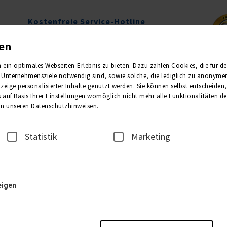
Kostenfreie Service-Hotline
0800 1013011
gen
Mo.-Fr. 09.00-16.00 Uhr
in optimales Webseiten-Erlebnis zu bieten. Dazu zählen Cookies, die für den 
Unternehmensziele notwendig sind, sowie solche, die lediglich zu anonymen 
Newsletter
Kataloge
eige personalisierter Inhalte genutzt werden. Sie können selbst entscheiden
 auf Basis Ihrer Einstellungen womöglich nicht mehr alle Funktionalitäten de
 in unseren Datenschutzhinweisen.
2
3
REISEANMELDER
TEILNE
Statistik
Marketing
1. Unterkunft
eigen
Bitte wählen Sie die Anzahl der gewünschten Zimmer: