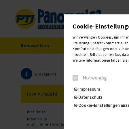
Cookie-Einstellun
Wir verwenden Cookies, um Ihnen e
Steuerung unserer kommerziellen 
Reisewelten
Reisekalender
Komforteinstellungen oder zur Anz
möchten. Bitte beachten Sie, dass
Weitere Informationen finden Sie
1
UNTERKUNFT
Notwendig
Impressum
Ihre Auswahl
Datenschutz
Cookie-Einstellungen anz
Ihre Reise
Kroatien RR
01.01. - 01.01.1970 ( Tag)
Notwendig