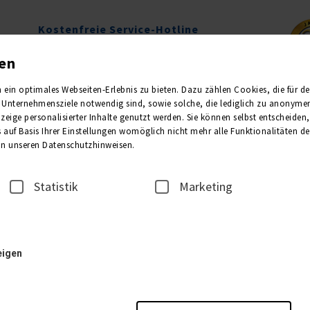
Kostenfreie Service-Hotline
0800 1013011
gen
Mo.-Fr. 09.00-16.00 Uhr
in optimales Webseiten-Erlebnis zu bieten. Dazu zählen Cookies, die für den 
Unternehmensziele notwendig sind, sowie solche, die lediglich zu anonymen 
Newsletter
Kataloge
eige personalisierter Inhalte genutzt werden. Sie können selbst entscheiden
 auf Basis Ihrer Einstellungen womöglich nicht mehr alle Funktionalitäten de
 in unseren Datenschutzhinweisen.
2
3
REISEANMELDER
TEILNE
Statistik
Marketing
1. Unterkunft
eigen
Bitte wählen Sie die Anzahl der gewünschten Zimmer: