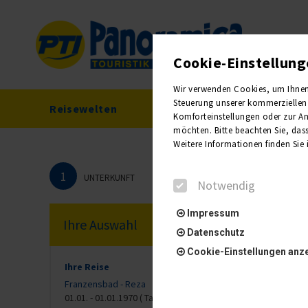
Cookie-Einstellun
Wir verwenden Cookies, um Ihnen e
Steuerung unserer kommerziellen 
Reisewelten
Reisekalender
Komforteinstellungen oder zur Anz
möchten. Bitte beachten Sie, dass
Weitere Informationen finden Sie
1
UNTERKUNFT
Notwendig
Impressum
Ihre Auswahl
Datenschutz
Cookie-Einstellungen anz
Ihre Reise
Franzensbad - Reza
01.01. - 01.01.1970 ( Tag)
Notwendig