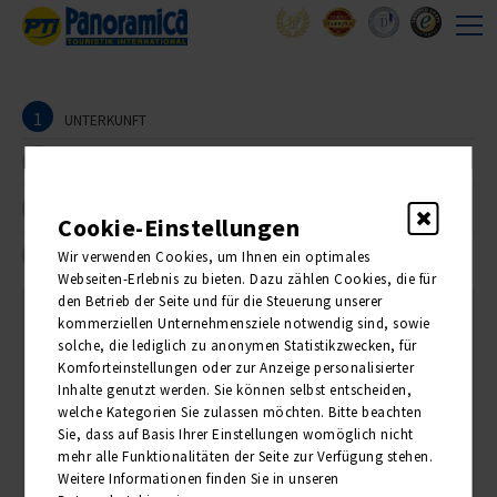
1
UNTERKUNFT
2
REISEANMELDER
3
TEILNEHMER
Cookie-Einstellungen
4
Wir verwenden Cookies, um Ihnen ein optimales
BUCHUNG
Webseiten-Erlebnis zu bieten. Dazu zählen Cookies, die für
den Betrieb der Seite und für die Steuerung unserer
kommerziellen Unternehmensziele notwendig sind, sowie
1. Unterkunft
solche, die lediglich zu anonymen Statistikzwecken, für
Komforteinstellungen oder zur Anzeige personalisierter
Inhalte genutzt werden. Sie können selbst entscheiden,
Bitte wählen Sie die Anzahl der gewünschten Zimmer:
welche Kategorien Sie zulassen möchten. Bitte beachten
Sie, dass auf Basis Ihrer Einstellungen womöglich nicht
ANZAHL
PREIS PRO PERSON
mehr alle Funktionalitäten der Seite zur Verfügung stehen.
Weitere Informationen finden Sie in unseren