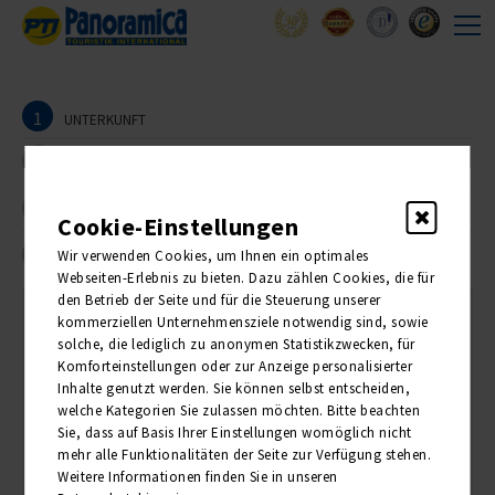
1
UNTERKUNFT
2
REISEANMELDER
3
TEILNEHMER
Cookie-Einstellungen
4
Wir verwenden Cookies, um Ihnen ein optimales
BUCHUNG
Webseiten-Erlebnis zu bieten. Dazu zählen Cookies, die für
den Betrieb der Seite und für die Steuerung unserer
kommerziellen Unternehmensziele notwendig sind, sowie
1. Unterkunft
solche, die lediglich zu anonymen Statistikzwecken, für
Komforteinstellungen oder zur Anzeige personalisierter
Inhalte genutzt werden. Sie können selbst entscheiden,
Bitte wählen Sie die Anzahl der gewünschten Zimmer:
welche Kategorien Sie zulassen möchten. Bitte beachten
Sie, dass auf Basis Ihrer Einstellungen womöglich nicht
ANZAHL
PREIS PRO PERSON
mehr alle Funktionalitäten der Seite zur Verfügung stehen.
Weitere Informationen finden Sie in unseren