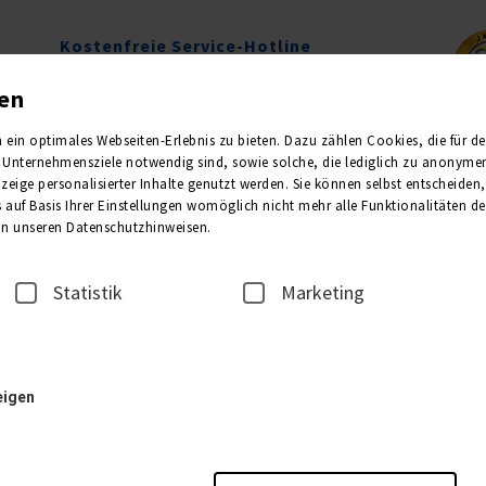
Kostenfreie Service-Hotline
0800 1013011
gen
Mo.-Fr. 09.00-16.00 Uhr
in optimales Webseiten-Erlebnis zu bieten. Dazu zählen Cookies, die für den 
Unternehmensziele notwendig sind, sowie solche, die lediglich zu anonymen 
Newsletter
Kataloge
eige personalisierter Inhalte genutzt werden. Sie können selbst entscheiden
 auf Basis Ihrer Einstellungen womöglich nicht mehr alle Funktionalitäten de
 in unseren Datenschutzhinweisen.
2
3
REISEANMELDER
TEILNE
Statistik
Marketing
1. Unterkunft
eigen
Bitte wählen Sie die Anzahl der gewünschten Zimmer: