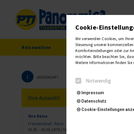
Cookie-Einstellun
Wir verwenden Cookies, um Ihnen e
Steuerung unserer kommerziellen 
Reisewelten
Reisekalender
Komforteinstellungen oder zur Anz
möchten. Bitte beachten Sie, dass
Weitere Informationen finden Sie
1
UNTERKUNFT
Notwendig
Impressum
Ihre Auswahl
Datenschutz
Cookie-Einstellungen anz
Ihre Reise
Franzensbad - Reza
01.01. - 01.01.1970 ( Tag)
Notwendig