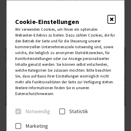
22 Angebote gefunden
Cookie-Einstellungen
Wir verwenden Cookies, um Ihnen ein optimales
Webseiten-Erlebnis zu bieten. Dazu zählen Cookies, die für
1
2
den Betrieb der Seite und für die Steuerung unserer
kommerziellen Unternehmensziele notwendig sind, sowie
solche, die lediglich zu anonymen Statistikzwecken, für
Komforteinstellungen oder zur Anzeige personalisierter
Inhalte genutzt werden. Sie können selbst entscheiden,
welche Kategorien Sie zulassen möchten. Bitte beachten
Sie, dass auf Basis Ihrer Einstellungen womöglich nicht
mehr alle Funktionalitäten der Seite zur Verfügung stehen.
Weitere Informationen finden Sie in unseren
Datenschutzhinweisen.
Notwendig
Statistik
Griechenland
Im Land der Götter und Sagen!
Marketing