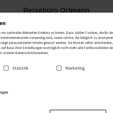
Reisebüro Ortmann
03996 1577930
gen
in optimales Webseiten-Erlebnis zu bieten. Dazu zählen Cookies, die für den 
en
Flugreisen
Kre
Unternehmensziele notwendig sind, sowie solche, die lediglich zu anonymen 
eige personalisierter Inhalte genutzt werden. Sie können selbst entscheiden
 auf Basis Ihrer Einstellungen womöglich nicht mehr alle Funktionalitäten de
Entdecken Sie unsere Reisen
 in unseren Datenschutzhinweisen.
Statistik
Marketing
 nicht nur für zwei starke Partner und gute Zusammenarbeit, son
schönsten Reisezielen in Deutschland, Europa und sogar weltweit
eigen
Aktuelle Informationen