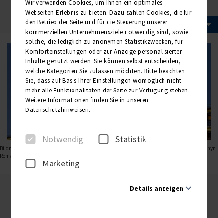
Wir verwenden Cookies, um Ihnen ein optimales
Webseiten-Erlebnis zu bieten. Dazu zählen Cookies, die für
den Betrieb der Seite und für die Steuerung unserer
Reisedaten wählen
kommerziellen Unternehmensziele notwendig sind, sowie
solche, die lediglich zu anonymen Statistikzwecken, für
Komforteinstellungen oder zur Anzeige personalisierter
Inhalte genutzt werden. Sie können selbst entscheiden,
welche Kategorien Sie zulassen möchten. Bitte beachten
Sie, dass auf Basis Ihrer Einstellungen womöglich nicht
mehr alle Funktionalitäten der Seite zur Verfügung stehen.
Weitere Informationen finden Sie in unseren
Datenschutzhinweisen.
Notwendig
Statistik
Bildnachweis: (©Thermalhotel Ludwig Thoma), (© YURII MASLAK - stock.adobe.com), (© Voloshyn
Roman - stock.adobe.com), (© yanik88 - stock.adobe.com), (© iStock.com/Ridofranz)
Marketing
Details anzeigen
Karte
Notwendig
Diese Cookies sind für den Betrieb der Seite unbedingt