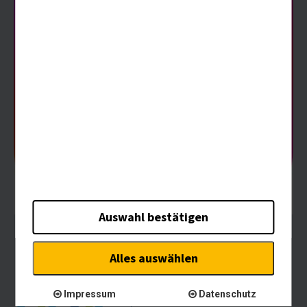
Auswahl bestätigen
Alles auswählen
Impressum
Datenschutz