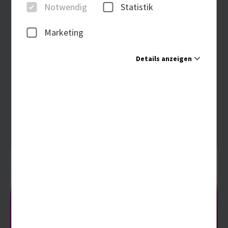
Notwendig
Statistik
Marketing
Details anzeigen
Notwendig
Diese Cookies sind für den Betrieb der Seite unbedingt
notwendig und ermöglichen beispielsweise
sicherheitsrelevante Funktionalitäten. Außerdem können
wir mit dieser Art von Cookies ebenfalls erkennen, ob Sie
in Ihrem Profil eingeloggt bleiben möchten, um Ihnen
unsere Dienste bei einem erneuten Besuch unserer Seite
schneller zur Verfügung zu stellen.
Statistik
Um unser Angebot und unsere Webseite weiter zu
verbessern, erfassen wir anonymisierte Daten für
Statistiken und Analysen. Mithilfe dieser Cookies können
wir beispielsweise die Besucherzahlen und den Effekt
bestimmter Seiten unseres Web-Auftritts ermitteln und
unsere Inhalte optimieren.