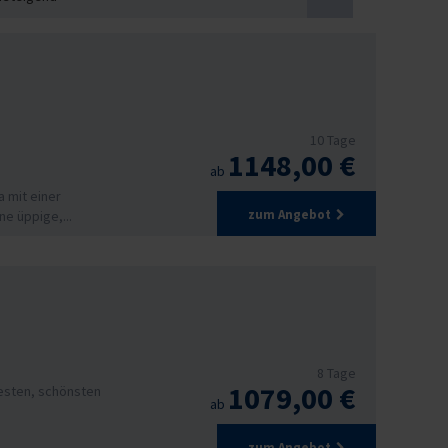
10 Tage
1148,00 €
ab
a mit einer
zum Angebot
e üppige,...
8 Tage
1079,00 €
testen, schönsten
ab
zum Angebot