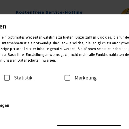
Kostenfreie Service-Hotline
0800 1013011
gen
Mo.-Fr. 09.00-16.00 Uhr
in optimales Webseiten-Erlebnis zu bieten. Dazu zählen Cookies, die für den 
Unternehmensziele notwendig sind, sowie solche, die lediglich zu anonymen 
Newsletter
Kataloge
eige personalisierter Inhalte genutzt werden. Sie können selbst entscheiden
 auf Basis Ihrer Einstellungen womöglich nicht mehr alle Funktionalitäten de
 in unseren Datenschutzhinweisen.
Statistik
Marketing
eigen