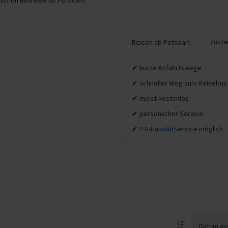
slichen Busreise ab Potsdam.
Zusti
Reisen ab Potsdam
✔ kurze Anfahrtswege
✔ schneller Weg zum Reisebus 
✔ meist kostenlos
✔ persönlicher Service
✔
PTI-HaustürService
möglich