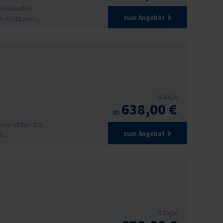
ndruckendem
zum Angebot
n Erstaunen...
8 Tage
638,00 €
ab
ade bilden das
zum Angebot
...
8 Tage