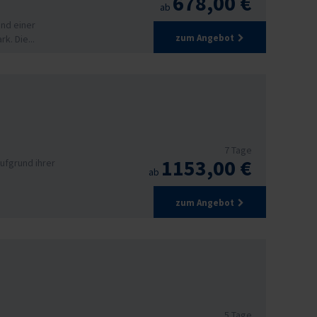
678,00 €
ab
und einer
zum Angebot
k. Die...
7 Tage
1153,00 €
aufgrund ihrer
ab
zum Angebot
5 Tage