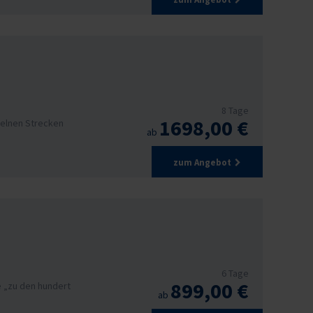
8 Tage
1698,00 €
zelnen Strecken
ab
zum Angebot
6 Tage
899,00 €
e „zu den hundert
ab