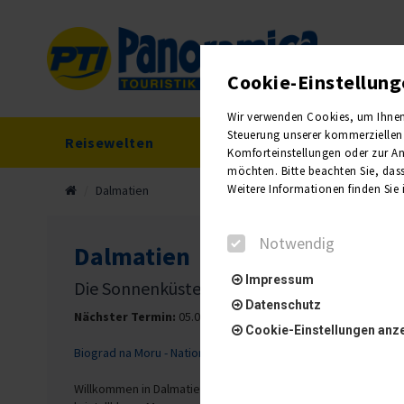
Cookie-Einstellun
Wir verwenden Cookies, um Ihnen e
Steuerung unserer kommerziellen 
Reisewelten
Reisekalender
Komforteinstellungen oder zur Anz
möchten. Bitte beachten Sie, dass
Weitere Informationen finden Sie
Dalmatien
Notwendig
Dalmatien
Impressum
Die Sonnenküste Kroatiens!
Datenschutz
Nächster Termin:
05.09. - 14.09.2026 (10 Tage)
Cookie-Einstellungen anz
Biograd na Moru - Nationalpark Krka - Trogir - Split - Zadar - 
Willkommen in Dalmatien und in der Kvarner Bucht, einer der
Notwendig