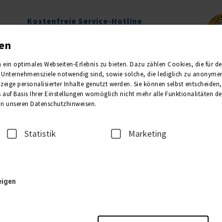
Kostenfreie Service-Hotline
0800 1013011
gen
Mo.-Fr. 09.00-16.00 Uhr
in optimales Webseiten-Erlebnis zu bieten. Dazu zählen Cookies, die für den 
Unternehmensziele notwendig sind, sowie solche, die lediglich zu anonymen 
Newsletter
Kataloge
eige personalisierter Inhalte genutzt werden. Sie können selbst entscheiden
 auf Basis Ihrer Einstellungen womöglich nicht mehr alle Funktionalitäten de
 in unseren Datenschutzhinweisen.
3
Statistik
Marketing
eigen
Weinverkostung - Krka
 schönsten Regionen Kroatiens und des Mittelmeers! Hier, am Ufer des