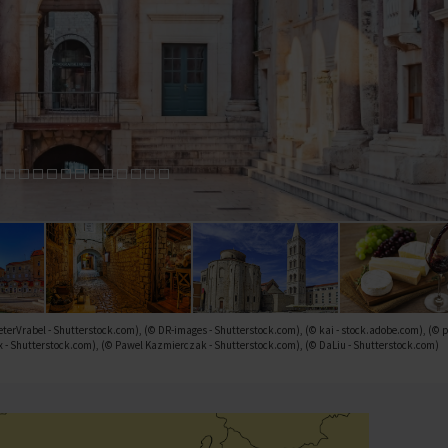
eterVrabel - Shutterstock.com), (© DR-images - Shutterstock.com), (© kai - stock.adobe.com), (© 
hx - Shutterstock.com), (© Pawel Kazmierczak - Shutterstock.com), (© DaLiu - Shutterstock.com)