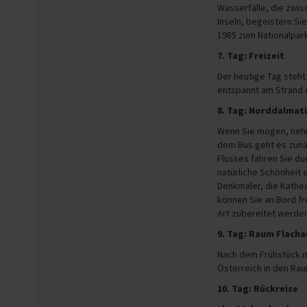
Wasserfälle, die zwisc
Inseln, begeistern Si
1985 zum Nationalpark
7. Tag: Freizeit
Der heutige Tag steht 
entspannt am Strand 
8. Tag: Norddalmat
Wenn Sie mögen, nehme
dem Bus geht es zunäc
Flusses fahren Sie du
natürliche Schönheit 
Denkmäler, die Kathed
können Sie an Bord fr
Art zubereitet werden
9. Tag: Raum Flach
Nach dem Frühstück n
Österreich in den Rau
10. Tag: Rückreise