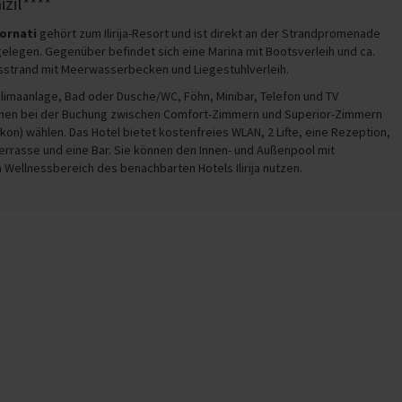
zil****
Kornati
gehört
zum Ilirija-Resort und
ist direkt an der Strandpromenade
elegen. Gegenüber befindet sich eine Marina mit Bootsverleih und ca.
esstrand mit Meerwasserbecken und Liegestuhlverleih.
Klimaanlage, Bad oder Dusche/WC, Föhn, Minibar, Telefon und TV
nnen bei der Buchung zwischen Comfort-Zimmern und Superior-Zimmern
lkon) wählen. Das Hotel bietet kostenfreies WLAN, 2 Lifte, eine Rezeption,
Terrasse und eine Bar. Sie können den Innen- und Außenpool mit
Wellnessbereich des benachbarten Hotels Ilirija nutzen.