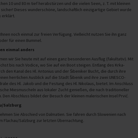
hen 10 und 80 m tief herabstürzen und die vielen Seen, z. T. mit kleinen
e sicher! Dieses wunderschöne, landschaftlich einzigartige Gebiet wurde
 erklärt.
Ihnen noch einmal zur freien Verfügung. Vielleicht nutzen Sie ihn ganz
oder für einen Bummel.
ien einmal anders
n wir Sie heute mit auf einen ganz besonderen Ausflug (fakultativ). Mit
hst bis nach Vodice, wo Sie auf ein Boot steigen. Entlang des Krka-
rch den Kanal des Hl. Antonius und der Šibeniker Bucht, die durch ihre
einen herrlichen Ausblick auf die Stadt Šibenik und ihre zwei UNESCO-
rale des Hl. Jakob und die Festung des Hl. Nikolaus, bietet. Im Anschluss
ische Miesmuscheln aus lokaler Zucht genießen, die nach traditioneller
. Den Abschluss bildet der Besuch der kleinen malerischen Insel Prvić.
au/Salzburg
ehmen Sie Abschied von Dalmatien. Sie fahren durch Slowenien nach
m Flachau/Salzburg zur letzten Übernachtung.