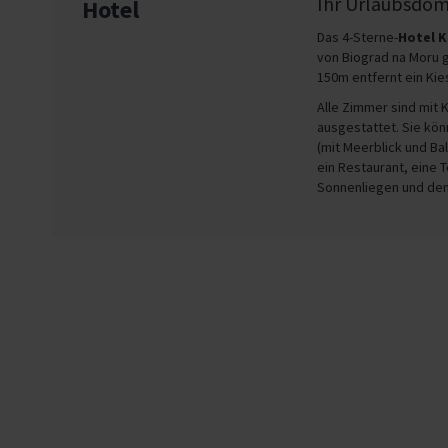
Ihr Urlaubsdomi
Hotel
Das 4-Sterne-
Hotel 
von Biograd na Moru g
150m entfernt ein Ki
Alle Zimmer sind mit 
ausgestattet. Sie kö
(mit Meerblick und Ba
ein Restaurant, eine 
Sonnenliegen und den 