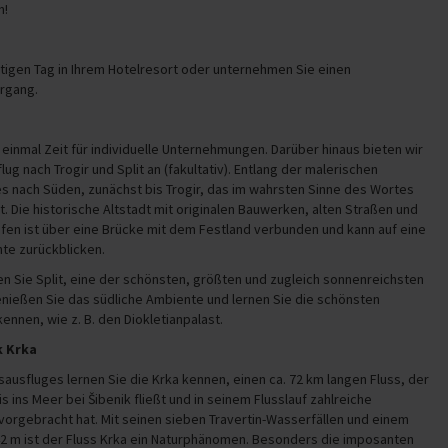
n!
tigen Tag in Ihrem Hotelresort oder unternehmen Sie einen
rgang.
t
einmal Zeit für individuelle Unternehmungen. Darüber hinaus bieten wir
ug nach Trogir und Split an (fakultativ). Entlang der malerischen
s nach Süden, zunächst bis Trogir, das im wahrsten Sinne des Wortes
. Die historische Altstadt mit originalen Bauwerken, alten Straßen und
fen ist über eine Brücke mit dem Festland verbunden und kann auf eine
hte zurückblicken.
n Sie Split, eine der schönsten, größten und zugleich sonnenreichsten
enießen Sie das südliche Ambiente und lernen Sie die schönsten
nnen, wie z. B. den Diokletianpalast.
k Krka
usfluges lernen Sie die Krka kennen, einen ca. 72 km langen Fluss, der
 ins Meer bei Šibenik fließt und in seinem Flusslauf zahlreiche
orgebracht hat. Mit seinen sieben Travertin-Wasserfällen und einem
2 m ist der Fluss Krka ein Naturphänomen. Besonders die imposanten