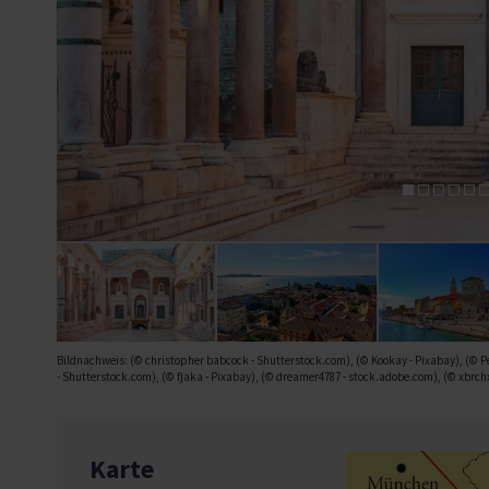
Bildnachweis: (© christopher babcock - Shutterstock.com), (© Kookay - Pixabay), (© P
- Shutterstock.com), (© fjaka - Pixabay), (© dreamer4787 - stock.adobe.com), (© xbrc
Karte