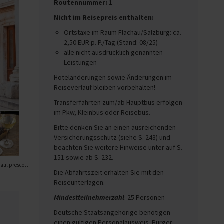
Routennummer: 1
Nicht im Reisepreis enthalten:
Ortstaxe im Raum Flachau/Salzburg: ca.
2,50 EUR p. P./Tag (Stand: 08/25)
alle nicht ausdrücklich genannten
Leistungen
Hoteländerungen sowie Änderungen im
Reiseverlauf bleiben vorbehalten!
Transferfahrten zum/ab Hauptbus erfolgen
im Pkw, Kleinbus oder Reisebus.
Bitte denken Sie an einen ausreichenden
Versicherungsschutz (siehe S. 243) und
beachten Sie weitere Hinweise unter auf S.
151 sowie ab S. 232.
paul prescott
Die Abfahrtszeit erhalten Sie mit den
Reiseunterlagen.
Mindestteilnehmerzahl
: 25 Personen
Deutsche Staatsangehörige benötigen
einen gültigen Personalausweis. Bürger