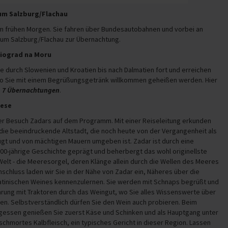
aum Salzburg/Flachau
am frühen Morgen. Sie fahren über Bundesautobahnen und vorbei an
aum Salzburg/Flachau zur Übernachtung.
Biograd na Moru
se durch Slowenien und Kroatien bis nach Dalmatien fort und erreichen
wo Sie mit einem Begrüßungsgetränk willkommen geheißen werden. Hier
n
7 Übernachtungen
.
lese
er Besuch Zadars auf dem Programm. Mit einer Reiseleitung erkunden
 die beeindruckende Altstadt, die noch heute von der Vergangenheit als
gt und von mächtigen Mauern umgeben ist. Zadar ist durch eine
00-jährige Geschichte geprägt und beherbergt das wohl originellste
elt - die Meeresorgel, deren Klänge allein durch die Wellen des Meeres
schluss laden wir Sie in der Nähe von Zadar ein, Näheres über die
atinischen Weines kennenzulernen. Sie werden mit Schnaps begrüßt und
rung mit Traktoren durch das Weingut, wo Sie alles Wissenswerte über
en. Selbstverständlich dürfen Sie den Wein auch probieren. Beim
gessen genießen Sie zuerst Käse und Schinken und als Hauptgang unter
chmortes Kalbfleisch, ein typisches Gericht in dieser Region. Lassen