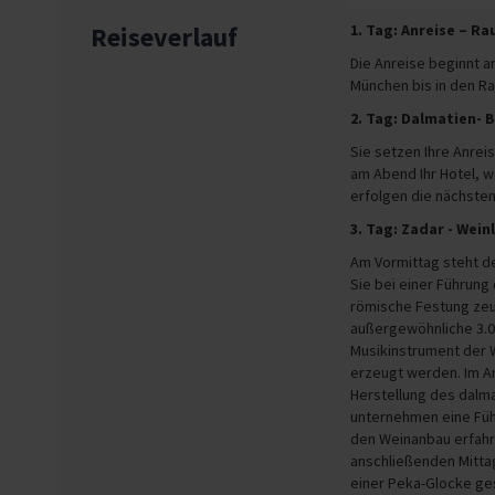
Reiseverlauf
1. Tag: Anreise – R
Die Anreise beginnt 
München bis in den R
2. Tag: Dalmatien- 
Sie setzen Ihre Anrei
am Abend Ihr Hotel, 
erfolgen die nächste
3. Tag: Zadar - Wein
Am Vormittag steht d
Sie bei einer Führung
römische Festung zeu
außergewöhnliche 3.0
Musikinstrument der W
erzeugt werden. Im An
Herstellung des dalm
unternehmen eine Füh
den Weinanbau erfahr
anschließenden Mitta
einer Peka-Glocke ges