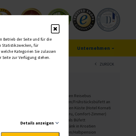
Betrieb der Seite und für die
Statistikzwecken, für
Service
Unternehmen
, welche Kategorien Sie zulassen
r Seite zur Verfügung stehen.
ZURÜCK
607237
Leistungen
Fahrt im modernen Reisebus
7 Übernachtungen/Frühstücksbüfett an
der Dalmatinischen Küste (Hotel Kornati
in Biograd Na Moru, Comfort-Zimmer)
7x Abendessen als Büfett
Details anzeigen
Begrüßungsgetränk in Kroatien
2 Übernachtungen/Halbpension