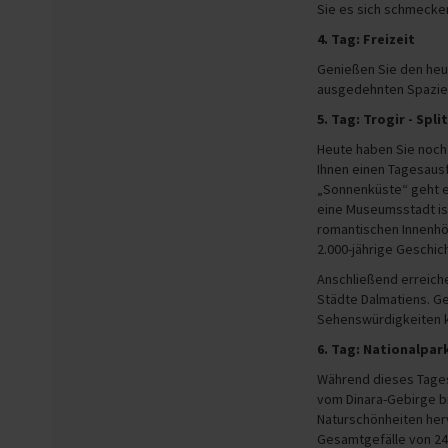
Sie es sich schmecke
4. Tag: Freizeit
Genießen Sie den heu
ausgedehnten Spazie
5. Tag: Trogir - Spli
Heute haben Sie noch 
Ihnen einen Tagesausfl
„Sonnenküste“ geht e
eine Museumsstadt ist
romantischen Innenhö
2.000-jährige Geschic
Anschließend erreiche
Städte Dalmatiens. G
Sehenswürdigkeiten ke
6. Tag: Nationalpar
Während dieses Tagesa
vom Dinara-Gebirge bis
Naturschönheiten herv
Gesamtgefälle von 24