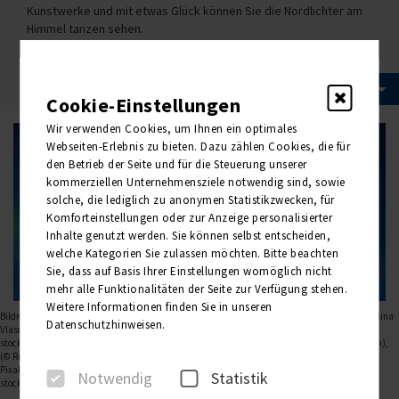
Kunstwerke und mit etwas Glück können Sie die Nordlichter am
Himmel tanzen sehen.
Reisedaten wählen
Cookie-Einstellungen
Wir verwenden Cookies, um Ihnen ein optimales
Webseiten-Erlebnis zu bieten. Dazu zählen Cookies, die für
den Betrieb der Seite und für die Steuerung unserer
kommerziellen Unternehmensziele notwendig sind, sowie
solche, die lediglich zu anonymen Statistikzwecken, für
Komforteinstellungen oder zur Anzeige personalisierter
Inhalte genutzt werden. Sie können selbst entscheiden,
welche Kategorien Sie zulassen möchten. Bitte beachten
Sie, dass auf Basis Ihrer Einstellungen womöglich nicht
mehr alle Funktionalitäten der Seite zur Verfügung stehen.
Weitere Informationen finden Sie in unseren
Bildnachweis: (© bublik_polina - stock.adobe.com), (© Kati Molin - Shutterstock.com), (© Polina
Datenschutzhinweisen.
Vlasova - stock.adobe.com), (© Aleksei Verhovski - Shutterstock.com), (© sara_winter -
stock.adobe.com), (© Lukas Gojda - stock.adobe.com), (© JFL Photography - stock.adobe.com),
(© Ruka-Kuusamo Tourist Association), (© Andrei Kobylko - Shutterstock.com), (© adege -
Pixabay), (© Ruka Safaris), (© RukaSafaris), (© anjamamerow), (© Magical Pond), (© VRD -
Notwendig
Statistik
stock.adobe.com)