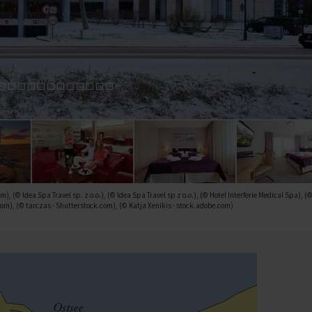
 (© Idea Spa Travel sp. z o.o.), (© Idea Spa Travel sp z o.o.), (© Hotel Interferie Medical Spa), (
om), (© tarczas - Shutterstock.com), (© Katja Xenikis - stock.adobe.com)