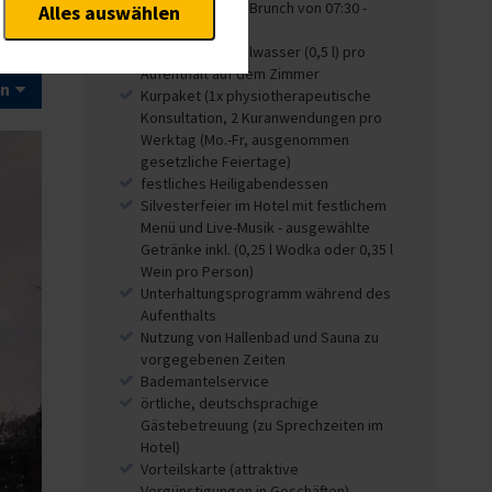
31.12. und 01.01. Brunch von 07:30 -
Alles auswählen
levante Funktionalitäten.
14:00 Uhr)
en möchten, um Ihnen unsere
1 Flasche Mineralwasser (0,5 l) pro
Aufenthalt auf dem Zimmer
en
Kurpaket (1x physiotherapeutische
Konsultation,
2 Kuranwendungen pro
nd Analysen. Mithilfe dieser
Werktag (Mo.-Fr, ausgenommen
rmitteln und unsere Inhalte
gesetzliche Feiertage)
festliches Heiligabendessen
Silvesterfeier im Hotel mit festlichem
Menü und Live-Musik - ausgewählte
Getränke inkl. (0,25 l Wodka oder 0,35 l
Wein pro Person)
Unterhaltungsprogramm während des
Aufenthalts
Nutzung von Hallenbad und Sauna zu
vorgegebenen Zeiten
Bademantelservice
örtliche, deutschsprachige
Gästebetreuung (zu Sprechzeiten im
Hotel)
Vorteilskarte (attraktive
Vergünstigungen in Geschäften)