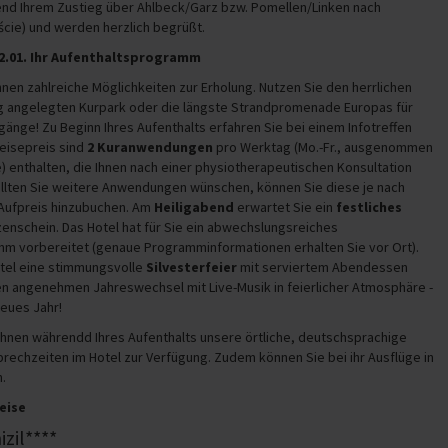
end Ihrem Zustieg über Ahlbeck/Garz bzw. Pomellen/Linken nach
cie) und werden herzlich begrüßt.
 - 02.01. Ihr Aufenthaltsprogramm
Ihnen zahlreiche Möglichkeiten zur Erholung. Nutzen Sie den herrlichen
g angelegten Kurpark oder die längste Strandpromenade Europas für
nge! Zu Beginn Ihres Aufenthalts erfahren Sie bei einem Infotreffen
Reisepreis sind
2
Kuranwendungen
pro Werktag
(Mo.-Fr., ausgenommen
) enthalten,
die Ihnen nach einer physiotherapeutischen Konsultation
llten Sie weitere Anwendungen wünschen, können Sie diese je nach
Aufpreis hinzubuchen.
Am
Heiligabend
erwartet Sie ein
festliches
enschein. Das Hotel hat für Sie ein abwechslungsreiches
m vorbereitet (genaue Programminformationen erhalten Sie vor Ort).
otel eine stimmungsvolle
Silvesterfeier
mit serviertem Abendessen
nen angenehmen Jahreswechsel mit Live-Musik in feierlicher Atmosphäre -
 neues Jahr!
Ihnen währendd Ihres Aufenthalts unsere örtliche, deutschsprachige
echzeiten im Hotel zur Verfügung. Zudem können Sie bei ihr Ausflüge in
.
reise
zil****