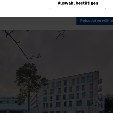
Auswahl bestätigen
erwöhnen lassen.
b der Seite unbedingt notwendig und ermöglichen beispielsweise sicherheitsre
rt von Cookies ebenfalls erkennen, ob Sie in Ihrem Profil eingeloggt bleib
 unserer Seite schneller zur Verfügung zu stellen.
Reisedaten wähl
ite weiter zu verbessern, erfassen wir anonymisierte Daten für Statistiken u
 die Besucherzahlen und den Effekt bestimmter Seiten unseres Web-Auftritts e
erbetreibenden verwendet, um Anzeigen zu schalten, die für