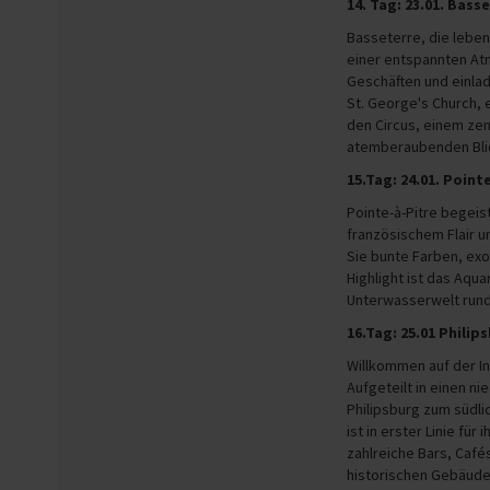
14. Tag: 23.01. Basse
Basseterre, die leben
einer entspannten At
Geschäften und einlad
St. George's Church, 
den Circus, einem zen
atemberaubenden Blic
15.Tag: 24.01. Poin
Pointe-à-Pitre begeis
französischem Flair 
Sie bunte Farben, exo
Highlight ist das Aqu
Unterwasserwelt rund 
16.Tag: 25.01 Philip
Willkommen auf der I
Aufgeteilt in einen n
Philipsburg zum südli
ist in erster Linie f
zahlreiche Bars, Caf
historischen Gebäude