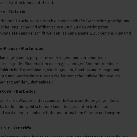
childkröten beheimatet sind.
ies - St. Lucia
adt von St. Lucia, wurde durch die wechselhafte Geschichte geprägt und
ische, englische und afrikanische Kultur. Zu den wichtigsten
 vom Hafen aus verschifft werden, zählen Bananen, Zuckerrohr, Rum und
de-France - Martinique
Flamingoblumen, purpurfarbener Ingwer und verschiedene
nur einige der Blumenarten die im ganzjährigen Sommer der Insel
 Zahlreiche Tropenbäume, wie Magnolien, Bambus und Mahagnonien
rge und Sandstrände runden die fantastische Kulisse der Insel ab.
nen Tag auf der „Blumeninsel“.
dgetown - Barbados
istallklares Wasser und faszinierende Korallenriffe begrüßen Sie am
Barbados, die wohl schönste Insel des gesamten britischen
t wird diese traumhafte Natur mit britischem Charme und einigen
 Cruz - Teneriffa