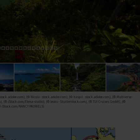
tock.adobe.com), (© Nicola - stock.adobe.com), (© haspil - stock.adobe.com), (© Multiverse -
), (© iStock.com/Elena-studio), (© leoks - Shutterstock.com), (© TUI Cruises GmbH), (©
 (© iStock.com/NANCY PAUWELS)