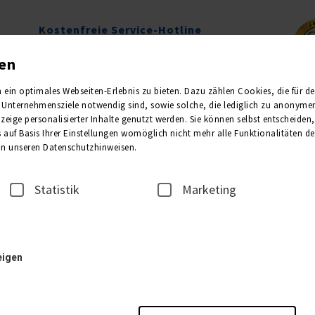
Kostenfreie Service-Hotline
0800 1013011
gen
Mo.-Fr. 09.00-16.00 Uhr
in optimales Webseiten-Erlebnis zu bieten. Dazu zählen Cookies, die für den 
Unternehmensziele notwendig sind, sowie solche, die lediglich zu anonymen 
Newsletter
Kataloge
eige personalisierter Inhalte genutzt werden. Sie können selbst entscheiden
 auf Basis Ihrer Einstellungen womöglich nicht mehr alle Funktionalitäten de
 in unseren Datenschutzhinweisen.
3
Statistik
Marketing
eigen
ntigua - Dominica - St. Lucia - Martinique - Barbados - Tenneriffa
 Chance auf Sonne satt. Diese Kreuzfahrt steht für Entschleunigung und
 „Mein Schiff 3“ mit einer großzügigen Wellnesslandschaft die besten