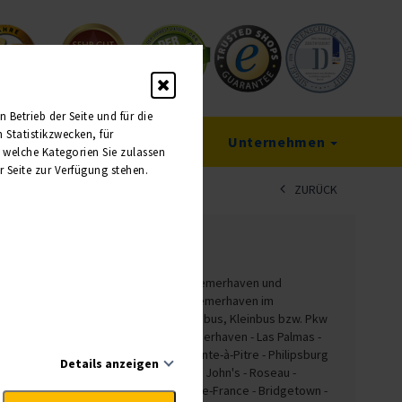
Betrieb der Seite und für die
Statistikzwecken, für
Service
Unternehmen
, welche Kategorien Sie zulassen
r Seite zur Verfügung stehen.
ZURÜCK
508103
Leistungen
Anreise nach Bremerhaven und
Rückfahrt ab Bremerhaven im
modernen Reisebus, Kleinbus bzw. Pkw
Kreuzfahrt Bremerhaven - Las Palmas -
Basseterre - Pointe-à-Pitre - Philipsburg
Details anzeigen
- Road Town - St. John's - Roseau -
Castries - Fort-de-France - Bridgetown -