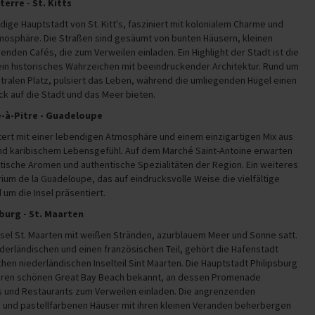
terre - St. Kitts
dige Hauptstadt von St. Kitt's, fasziniert mit kolonialem Charme und
mosphäre. Die Straßen sind gesäumt von bunten Häusern, kleinen
enden Cafés, die zum Verweilen einladen. Ein Highlight der Stadt ist die
ein historisches Wahrzeichen mit beeindruckender Architektur. Rund um
tralen Platz, pulsiert das Leben, während die umliegenden Hügel einen
k auf die Stadt und das Meer bieten.
te-à-Pitre - Guadeloupe
tert mit einer lebendigen Atmosphäre und einem einzigartigen Mix aus
und karibischem Lebensgefühl. Auf dem Marché Saint-Antoine erwarten
tische Aromen und authentische Spezialitäten der Region. Ein weiteres
arium de la Guadeloupe, das auf eindrucksvolle Weise die vielfältige
um die Insel präsentiert.
sburg - St. Maarten
nsel St. Maarten mit weißen Stränden, azurblauem Meer und Sonne satt.
iederländischen und einen französischen Teil, gehört die Hafenstadt
chen niederländischen Inselteil Sint Maarten. Die Hauptstadt Philipsburg
ür ihren schönen Great Bay Beach bekannt, an dessen Promenade
és und Restaurants zum Verweilen einladen. Die angrenzenden
 und pastellfarbenen Häuser mit ihren kleinen Veranden beherbergen