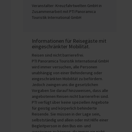
Veranstalter: Kreuzfahrtwelten GmbH in
Zusammenarbeit mit PTI Panoramica
Touristik International GmbH
Informationen für Reisegäste mit
eingeschränkter Mobilität.
Reisen sind nicht barrierefrei.
PTI Panoramica Touristik International GmbH
wird immer versuchen, alle Personen
unabhängig von einer Behinderung oder
eingeschränkten Mobilität zu befördern.
Jedoch zwingen uns die gesetzlichen
Vorgaben Sie darauf hinzuweisen, dass alle
angebotenen Reisen nicht barrierefrei sind.
PTI verfügt über keine speziellen Angebote
für geistig und körperlich behinderte
Reisende. Sie müssen in der Lage sein,
selbstständig und allein oder mit Hilfe einer
Begleitperson in den Bus ein- und
aussteigen zu können, da immer ein nicht