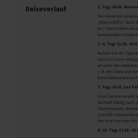
Reiseverlauf
1. Tag: 10.01. Anre
Sie reisen mit unser
„Mein Schiff 3“. Nach
los“. Verschaffen Sie 
kommenden Urlaubst
2.-6. Tag: 11.01.-15.
Nutzen Sie die Tage a
Lust und Laune und g
an einer der einladen
z. B. die Sauna und d
Entertainmentbereich. 
7. Tag: 16.01. Las P
Gran Canaria vereint 
deshalb häufig auch „
Sandstränden, dunkle
schroffe Felsküsten u
der Insel verraten di
8.-13. Tag: 17.01.-22