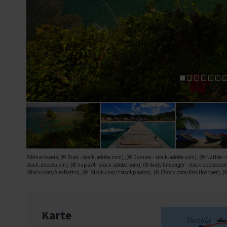
Bildnachweis: (© Brad - stock.adobe.com), (© Damien - stock.adobe.com), (© Nathie - s
stock.adobe.com), (© napa74 - stock.adobe.com), (© Andy Ilmberger - stock.adobe.com
iStock.com/AlexRaths), (© iStock.com/zstockphotos), (© iStock.com/Kris Hoobaer),
Karte