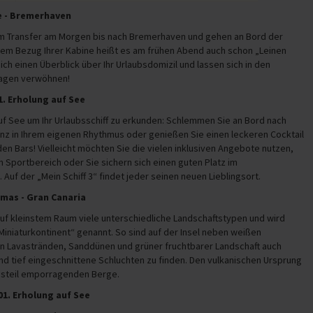
ise - Bremerhaven
em Transfer am Morgen bis nach Bremerhaven und gehen an Bord der
 dem Bezug Ihrer Kabine heißt es am frühen Abend auch schon „Leinen
sich einen Überblick über Ihr Urlaubsdomizil und lassen sich in den
agen verwöhnen!
01. Erholung auf See
uf See um Ihr Urlaubsschiff zu erkunden: Schlemmen Sie an Bord nach
anz in Ihrem eigenen Rhythmus oder genießen Sie einen leckeren Cocktail
den Bars! Vielleicht möchten Sie die vielen inklusiven Angebote nutzen,
en Sportbereich oder Sie sichern sich einen guten Platz im
Auf der „Mein Schiff 3“ findet jeder seinen neuen Lieblingsort.
almas - Gran Canaria
auf kleinstem Raum viele unterschiedliche Landschaftstypen und wird
Miniaturkontinent“ genannt. So sind auf der Insel neben weißen
n Lavastränden, Sanddünen und grüner fruchtbarer Landschaft auch
nd tief eingeschnittene Schluchten zu finden. Den vulkanischen Ursprung
e steil emporragenden Berge.
.01. Erholung auf See