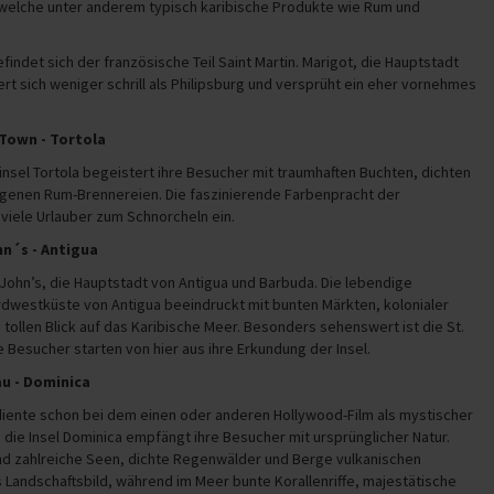
 welche unter anderem typisch karibische Produkte wie Rum und
findet sich der französische Teil Saint Martin. Marigot, die Hauptstadt
ert sich weniger schrill als Philipsburg und versprüht ein eher vornehmes
 Town - Tortola
ninsel Tortola begeistert ihre Besucher mit traumhaften Buchten, dichten
genen Rum-Brennereien. Die faszinierende Farbenpracht der
viele Urlauber zum Schnorcheln ein.
ohn´s - Antigua
 John’s, die Hauptstadt von Antigua und Barbuda. Die lebendige
rdwestküste von Antigua beeindruckt mit bunten Märkten, kolonialer
 tollen Blick auf das Karibische Meer. Besonders sehenswert ist die St.
le Besucher starten von hier aus ihre Erkundung der Insel.
au - Dominica
 diente schon bei dem einen oder anderen Hollywood-Film als mystischer
, die Insel Dominica empfängt ihre Besucher mit ursprünglicher Natur.
d zahlreiche Seen, dichte Regenwälder und Berge vulkanischen
Landschaftsbild, während im Meer bunte Korallenriffe, majestätische