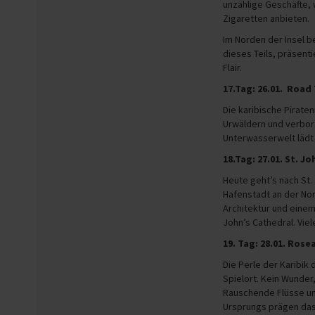
unzählige Geschäfte,
Zigaretten anbieten.
Im Norden der Insel be
dieses Teils, präsenti
Flair.
17.Tag: 26.01. Road
Die karibische Pirate
Urwäldern und verbor
Unterwasserwelt lädt 
18.Tag: 27.01. St. J
Heute geht’s nach St.
Hafenstadt an der No
Architektur und einem
John’s Cathedral. Vie
19. Tag: 28.01. Rose
Die Perle der Karibik
Spielort. Kein Wunder
Rauschende Flüsse un
Ursprungs prägen das 