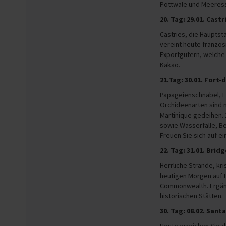
Pottwale und Meeress
20. Tag: 29.01. Castr
Castries, die Hauptst
vereint heute französ
Exportgütern, welche
Kakao.
21.Tag: 30.01. Fort-
Papageienschnabel, 
Orchideenarten sind 
Martinique gedeihen.
sowie Wasserfälle, Be
Freuen Sie sich auf ei
22. Tag: 31.01. Bri
Herrliche Strände, kr
heutigen Morgen auf 
Commonwealth. Ergänz
historischen Stätten.
30. Tag: 08.02. Santa