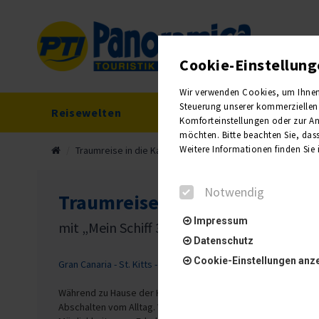
Cookie-Einstellun
Wir verwenden Cookies, um Ihnen e
Steuerung unserer kommerziellen 
Reisewelten
Reisekalender
Komforteinstellungen oder zur Anz
möchten. Bitte beachten Sie, dass
Weitere Informationen finden Sie
Traumreise in die Karibik
Notwendig
Traumreise in die Karibik
Impressum
mit „Mein Schiff 3“ der Sonne entgegen
Datenschutz
Cookie-Einstellungen anz
Gran Canaria - St. Kitts - Guadeloupe - St. Maarten - Tortola - A
Während zu Hause der Herbst eingeläutet wird, haben Sie die
Abschalten vom Alltag. Während der Seetage bietet Ihnen die
Notwendig