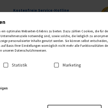
Kostenfreie Service-Hotline
0800 1013011
gen
Mo.-Fr. 09.00-16.00 Uhr
in optimales Webseiten-Erlebnis zu bieten. Dazu zählen Cookies, die für den 
Unternehmensziele notwendig sind, sowie solche, die lediglich zu anonymen 
Newsletter
Kataloge
eige personalisierter Inhalte genutzt werden. Sie können selbst entscheiden
 auf Basis Ihrer Einstellungen womöglich nicht mehr alle Funktionalitäten de
 in unseren Datenschutzhinweisen.
A-ROSA VIVA
Statistik
Marketing
eigen