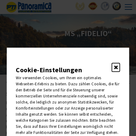
MS „FIDELIO“
Cookie-Einstellungen
Wir verwenden Cookies, um Ihnen ein optimales
MS Fidelio
ZURÜCK
Webseiten-Erlebnis zu bieten. Dazu zählen Cookies, die für
den Betrieb der Seite und für die Steuerung unserer
Schiffsbeschreibung
kommerziellen Unternehmensziele notwendig sind, sowie
solche, die lediglich zu anonymen Statistikzwecken, für
Die
MS „Fidelio“
wurde im Jahr 1995 in den Niederlanden gebaut
Komforteinstellungen oder zur Anzeige personalisierter
und 2012 und 2021 renoviert. Das Schiff verfügt über 74 komfortable
Inhalte genutzt werden. Sie können selbst entscheiden,
Außenkabinen, die insgesamt 148 Passagieren Platz bieten
welche Kategorien Sie zulassen möchten. Bitte beachten
und sich über drei Decks erstrecken. Während Ihres Aufenthaltes
Sie, dass auf Basis Ihrer Einstellungen womöglich nicht
begleitet Sie ein freundliches und professionelles Team an Bord.
mehr alle Funktionalitäten der Seite zur Verfügung stehen.
Die
MS „Fidelio“
mit einer Länge von 110 m und einer Breite von