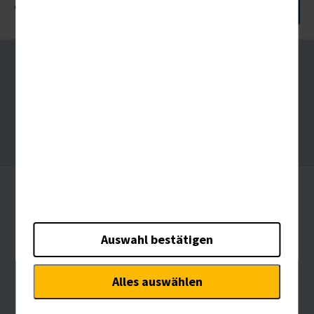
erhalten Sie weitere Informationen zum
Datenschutz.
Marketing
Diese Technologien werden von Werbetreibenden
verwendet, um Anzeigen zu schalten, die für
Über uns
Ihre Interessen relevant sind.
Kontakt
AGB
Impressum
Datenschutz
Barrierefreiheitserklärung
Reisebüroportal
Widerruf
Auswahl bestätigen
Alles auswählen
PTI Panoramica Touristik International GmbH