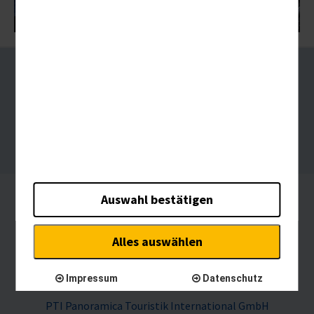
Über uns
Kontakt
AGB
Impressum
Datenschutz
Barrierefreiheitserklärung
Reisebüroportal
Widerruf
Auswahl bestätigen
Alles auswählen
Impressum
Datenschutz
PTI Panoramica Touristik International GmbH