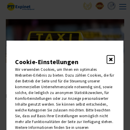
Cookie-Einstellungen
Wir verwenden Cookies, um Ihnen ein optimales
Webseiten-Erlebnis zu bieten. Dazu zählen Cookies, die für
1 Reise - 2-facher Komfort
den Betrieb der Seite und für die Steuerung unserer
kommerziellen Unternehmensziele notwendig sind, sowie
solche, die lediglich zu anonymen Statistikzwecken, für
PTI - HaustürService
Komforteinstellungen oder zur Anzeige personalisierter
Inhalte genutzt werden. Sie können selbst entscheiden,
Buchbar für alle Busreisen und ausgewählte Flugreisen
welche Kategorien Sie zulassen möchten. Bitte beachten
An- und Abreise direkt von der Haustür
Sie, dass auf Basis Ihrer Einstellungen womöglich nicht
Hilfe beim Tragen der schweren Koffer ab/bis Haustür
mehr alle Funktionalitäten der Seite zur Verfügung stehen.
Sicherheit, besonders bei Dunkelheit
Weitere Informationen finden Sie in unseren
keine weiteren Anreisekosten, wie z. B. Parkgebühren