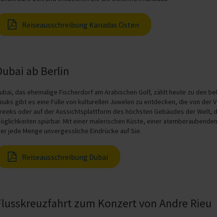
Reiseausschreibung Kanadas Osten
Dubai ab Berlin
ubai, das ehemalige Fischerdorf am Arabischen Golf, zählt heute zu den be
ouks gibt es eine Fülle von kulturellen Juwelen zu entdecken, die von der
reeks oder auf der Aussichtsplattform des höchsten Gebäudes der Welt, des
öglichkeiten spürbar. Mit einer malerischen Küste, einer atemberaubende
ier jede Menge unvergessliche Eindrücke auf Sie.
Reiseausschreibung Dubai
Flusskreuzfahrt zum Konzert von Andre Rieu