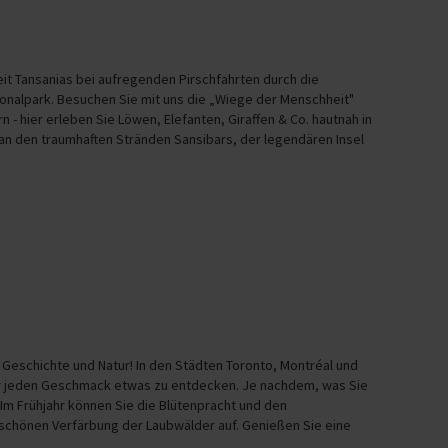
heit Tansanias bei aufregenden Pirschfahrten durch die
nalpark. Besuchen Sie mit uns die „Wiege der Menschheit"
n - hier erleben Sie Löwen, Elefanten, Giraffen & Co. hautnah in
an den traumhaften Stränden Sansibars, der legendären Insel
Geschichte und Natur! In den Städten Toronto, Montréal und
für jeden Geschmack etwas zu entdecken. Je nachdem, was Sie
 Im Frühjahr können Sie die Blütenpracht und den
rschönen Verfärbung der Laubwälder auf. Genießen Sie eine