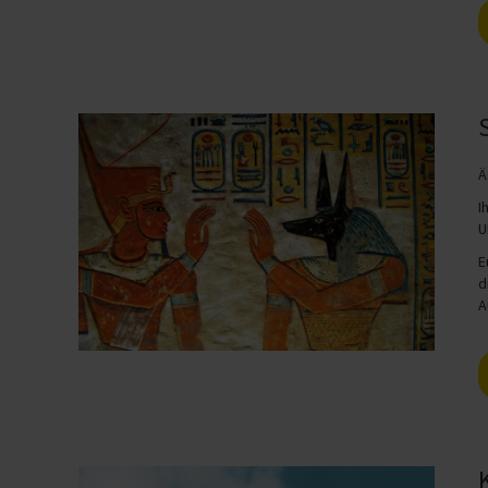
Ä
I
U
E
d
A