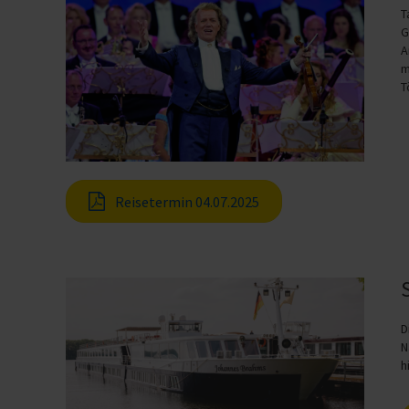
T
G
A
m
T
Reisetermin 04.07.2025
D
N
h