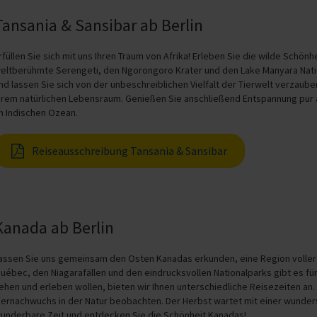
Tansania & Sansibar ab Berlin
rfüllen Sie sich mit uns Ihren Traum von Afrika! Erleben Sie die wilde Schön
eltberühmte Serengeti, den Ngorongoro Krater und den Lake Manyara Natio
nd lassen Sie sich von der unbeschreiblichen Vielfalt der Tierwelt verzauber
hrem natürlichen Lebensraum. Genießen Sie anschließend Entspannung pur 
m Indischen Ozean.
Reiseausschreibung Tansania & Sansibar
Kanada ab Berlin
assen Sie uns gemeinsam den Osten Kanadas erkunden, eine Region voller 
uébec, den Niagarafällen und den eindrucksvollen Nationalparks gibt es 
ehen und erleben wollen, bieten wir Ihnen unterschiedliche Reisezeiten an.
iernachwuchs in der Natur beobachten. Der Herbst wartet mit einer wunde
underbare Zeit und entdecken Sie die Schönheit Kanadas!