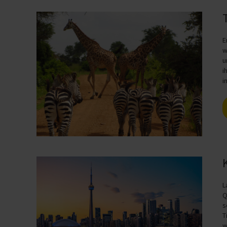
E
w
u
i
i
L
Q
s
T
w