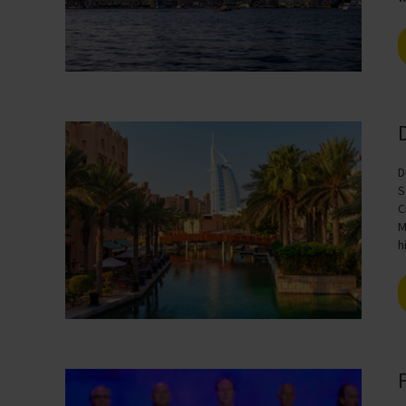
D
S
C
M
h