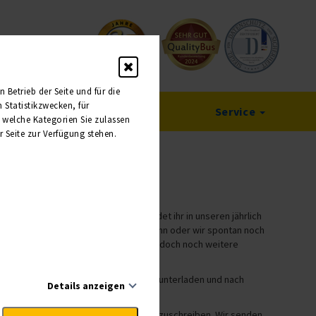
Betrieb der Seite und für die
Statistikzwecken, für
Verkaufshilfen
Service
, welche Kategorien Sie zulassen
r Seite zur Verfügung stehen.
bungen zu all unseren PTI-Reisen findet ihr in unseren jährlich
Drucklegung fertig geschnürt werden kann oder wir spontan noch
en euch und euren Kunden kurzfristig doch noch weitere
onnten - umweltschonend als PDF zum Herunterladen und nach
Details anzeigen
 über unsere
Werbemittelbestellung
anzuschreiben. Wir senden