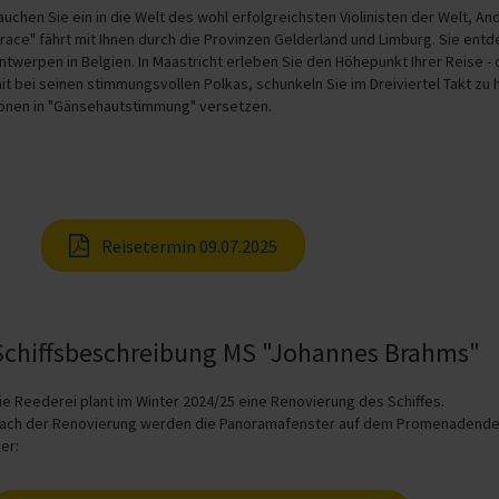
auchen Sie ein in die Welt des wohl erfolgreichsten Violinisten der Welt, 
race" fährt mit Ihnen durch die Provinzen Gelderland und Limburg. Sie ent
ntwerpen in Belgien. In Maastricht erleben Sie den Höhepunkt Ihrer Reise -
it bei seinen stimmungsvollen Polkas, schunkeln Sie im Dreiviertel Takt zu 
önen in "Gänsehautstimmung" versetzen.
Reisetermin 09.07.2025
Schiffsbeschreibung MS "Johannes Brahms"
ie Reederei plant im Winter 2024/25 eine Renovierung des Schiffes.
ach der Renovierung werden die Panoramafenster auf dem Promenadendeck 
ier: