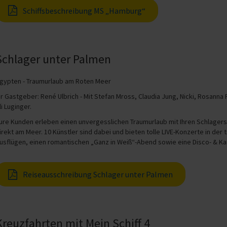
Schiffsbeschreibung MS „Hamburg“
Schlager unter Palmen
gypten - Traumurlaub am Roten Meer
hr Gastgeber: René Ulbrich - Mit Stefan Mross, Claudia Jung, Nicki, Rosanna
li Luginger.
ure Kunden erleben einen unvergesslichen Traumurlaub mit Ihren Schlagerstar
irekt am Meer. 10 Künstler sind dabei und bieten tolle LIVE-Konzerte in de
usflügen, einen romantischen „Ganz in Weiß“-Abend sowie eine Disco- & K
Reiseausschreibung Schlager unter Palmen
Kreuzfahrten mit Mein Schiff 4