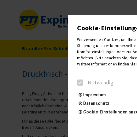
Cookie-Einstellun
Wir verwenden Cookies, um Ihnen e
Steuerung unserer kommerziellen 
Brandheißer Scheiß
PTI INSIDE
Komforteinstellungen oder zur Anz
möchten. Bitte beachten Sie, dass
Weitere Informationen finden Sie
Druckfrisch - Unsere neuen Rei
Notwendig
Bus-, Flug-, Aktiv- und Kurreisen, Kreuzfahrten auf hoher See 
Impressum
erscheinenden Katalogen. Da Gutes jedoch bekanntlich seine Ze
Datenschutz
nachträglich über eine wunderbare neue Reise stolpern, welc
Leistungen zu bestehenden Reisen anbieten, welche nicht im K
Cookie-Einstellungen anz
Für all diese Fälle findet ihr hier die neuen bzw. aktualisier
Bedarf Ausdrucken.
Notwendig
Und solltet ihr doch mal eine größere Auflage der Reiseaussch