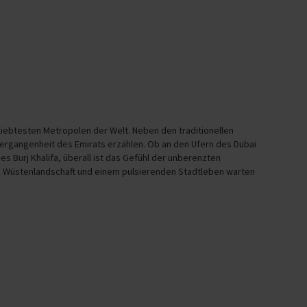
liebtesten Metropolen der Welt. Neben den traditionellen
 Vergangenheit des Emirats erzählen. Ob an den Ufern des Dubai
 Burj Khalifa, überall ist das Gefühl der unberenzten
n Wüstenlandschaft und einem pulsierenden Stadtleben warten