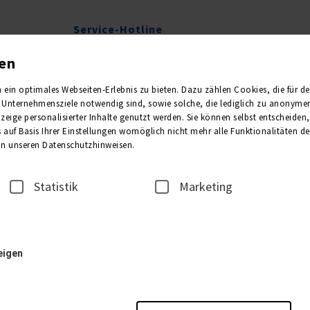
Service-Hotline
Agenturbetreuung
038204 65510
gen
in optimales Webseiten-Erlebnis zu bieten. Dazu zählen Cookies, die für den 
Unternehmensziele notwendig sind, sowie solche, die lediglich zu anonymen 
S
CRS
Kataloge
eige personalisierter Inhalte genutzt werden. Sie können selbst entscheiden
 auf Basis Ihrer Einstellungen womöglich nicht mehr alle Funktionalitäten de
 in unseren Datenschutzhinweisen.
seausschreibungen
Statistik
Marketing
und auf den schönsten Flüssen Europas - unsere ausführlichen Reiseausschrei
it braucht, kann es auch mal sein, dass eine Reise nicht rechtzeitig zur 
he wir euch und euren Kunden gerne ans Herz legen möchten. Oder wir könn
atalog abgedruckt sind.
eigen
ten Reiseausschreibungen, die es leider nicht in unsere Kataloge schaffen k
reibung oder auch einen Flyer oder ein Plakat benötigen, zögert nicht uns