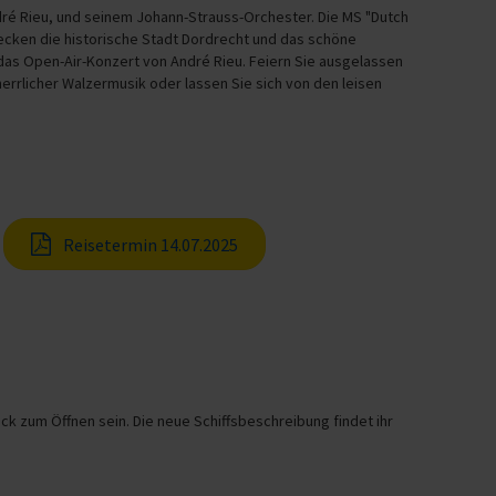
André Rieu, und seinem Johann-Strauss-Orchester. Die MS "Dutch
decken die historische Stadt Dordrecht und das schöne
 das Open-Air-Konzert von André Rieu. Feiern Sie ausgelassen
herrlicher Walzermusik oder lassen Sie sich von den leisen
Reisetermin 14.07.2025
zum Öffnen sein. Die neue Schiffsbeschreibung findet ihr