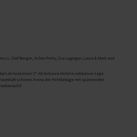
 Rocci, Olaf Berger, Achim Petry, Eva Luginger, Laura & Mark und
s im luxuriösen 5*-All inclusive-Hotel in exklusiver Lage
r traumhaft schönen Arena der Hotelanlage mit spannenden
araokenacht!