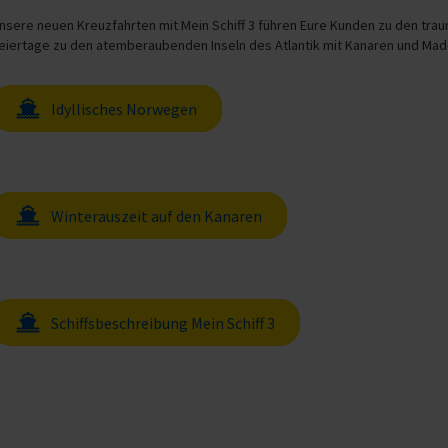
nsere neuen Kreuzfahrten mit Mein Schiff 3 führen Eure Kunden zu den tra
eiertage zu den atemberaubenden Inseln des Atlantik mit Kanaren und Made
Idyllisches Norwegen
Winterauszeit auf den Kanaren
Schiffsbeschreibung Mein Schiff 3